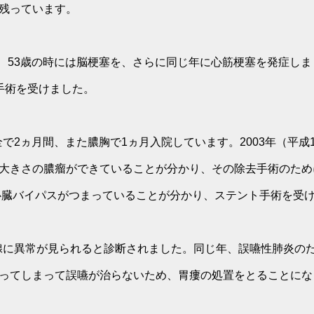
残っています。
年）、53歳の時には脳梗塞を、さらに同じ年に心筋梗塞を発症し
手術を受けました。
不全で2ヵ月間、また膿胸で1ヵ月入院しています。2003年（平成
大きさの膿瘤ができていることが分かり、その除去手術のために
は心臓バイパスがつまっていることが分かり、ステント手術を受
甲状腺に異常が見られると診断されました。同じ年、誤嚥性肺炎の
ってしまって誤嚥が治らないため、胃瘻の処置をとることにな