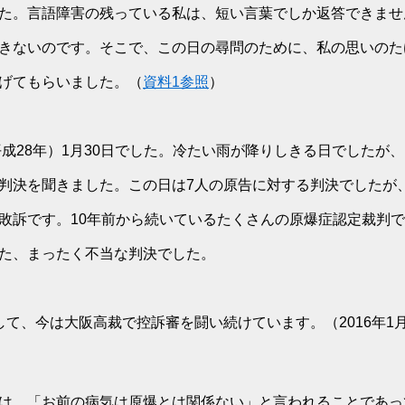
た。言語障害の残っている私は、短い言葉でしか返答できませ
きないのです。そこで、この日の尋問のために、私の思いのた
げてもらいました。（
資料1参照
）
平成28年）1月30日でした。冷たい雨が降りしきる日でしたが
判決を聞きました。この日は7人の原告に対する判決でしたが、
敗訴です。10年前から続いているたくさんの原爆症認定裁判
た、まったく不当な判決でした。
して、今は大阪高裁で控訴審を闘い続けています。（2016年1
は、「お前の病気は原爆とは関係ない」と言われることであっ