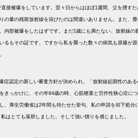
宅で直接被爆をしています。翌々日からはほぼ1週間、父を捜す
りの量の残留放射線を浴びたのは間違いありません。また、塵
、内部被爆をしたはずです。まだ1歳にも満たない、放射線の
いるもその証です。ですから私を襲った数々の病気も原爆が原
。
に、原爆症認定の新しい審査方針が決められ、「放射線起因性のあ
をきっかけに、その年64歳の時、心筋梗塞と労作性狭心症に
し、厚生労働省は2年間も待たせた挙句、私の申請を却下処分
。私はとても落胆しました。そして強い憤りを感じました。