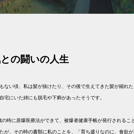
平和の願い
気との闘いの人生
もない頃、私は髪が抜けたり、その後で生えてきた髪が縮れた
自宅にいた姉にも脱毛や下痢があったそうです。
12歳の時に原爆医療法ができて、被爆者健康手帳が発行される
たが、その時の書類に私のことを、「育ち盛りなのに、食欲が