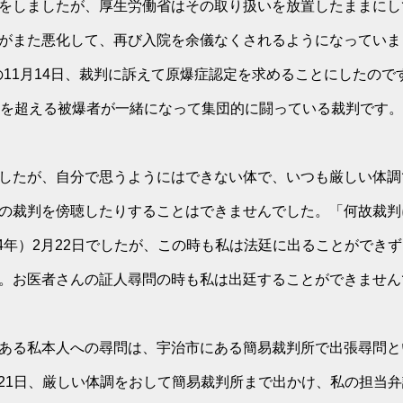
をしましたが、厚生労働省はその取り扱いを放置したままにし
がまた悪化して、再び入院を余儀なくされるようになっていま
）の11月14日、裁判に訴えて原爆症認定を求めることにしたの
人を超える被爆者が一緒になって集団的に闘っている裁判です。
したが、自分で思うようにはできない体で、いつも厳しい体調
の裁判を傍聴したりすることはできませんでした。「何故裁判
24年）2月22日でしたが、この時も私は法廷に出ることができ
。お医者さんの証人尋問の時も私は出廷することができません
ある私本人への尋問は、宇治市にある簡易裁判所で出張尋問と
1月21日、厳しい体調をおして簡易裁判所まで出かけ、私の担当